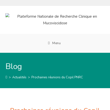
Skip
to
content
Menu
Blog
>
Actualités
>
Prochaines réunions du Copil PNRC