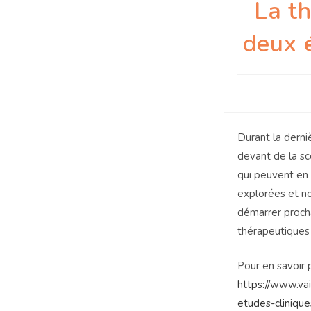
La t
deux é
Durant la derni
devant de la sc
qui peuvent en 
explorées et no
démarrer procha
thérapeutiques 
Pour en savoir p
https://www.va
etudes-cliniqu