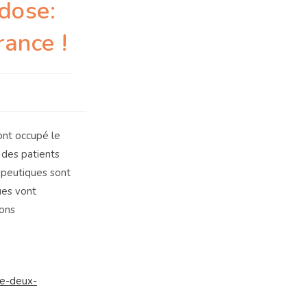
dose:
rance !
ont occupé le
 des patients
rapeutiques sont
ues vont
ions
se-deux-