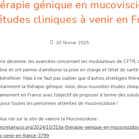
hérapie génique en mucovisci
tudes cliniques à venir en F
Publication
20 février 2025
publiée :
ère décennie, les avancées concernant les modulateurs de CFTR, 
ène et ont permis d’améliorer la prise en charge et l’état de santé
bénéficier. Mais il ne faut pas oublier que d’autres stratégies thé
tamment la thérapie génique. Ainsi, deux nouvelles études cliniq
inement en France avec l’objectif de proposer à terme des solut
pour toutes les personnes atteintes de mucoviscidose !
lus rdv sur le site de vaincre la Mucoviscidose :
increlamuco.org/2024/10/31/la-therapie-genique-en-mucoviscido
es-venir-en-france-3799